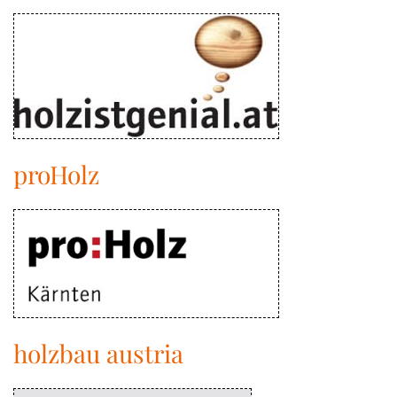
proHolz
holzbau austria