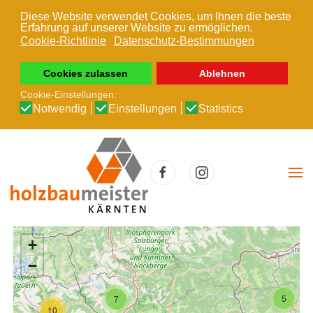
Diese Website verwendet Cookies, um Ihnen die beste
Erfahrung auf unserer Website zu ermöglichen.
Zum Hauptinhalt springen
Cookie-Richtlinie
Datenschutz-Bestimmungen
Cookies zulassen
Ablehnen
Cookie-Einstellungen:
Notwendig
Einstellungen
Statistics
+
−
5
7
10