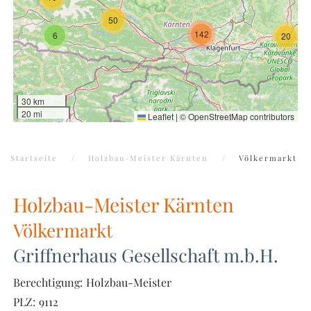
50
142
6
20
30 km
20 mi
Leaflet
|
©
OpenStreetMap
contributors
Startseite
Holzbau-Meister Kärnten
Völkermarkt
Holzbau-Meister Kärnten
Völkermarkt
Griffnerhaus Gesellschaft m.b.H.
Berechtigung:
Holzbau-Meister
PLZ:
9112