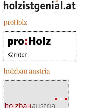
proHolz
holzbau austria