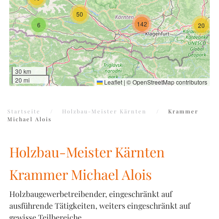
50
142
6
20
30 km
20 mi
Leaflet
|
©
OpenStreetMap
contributors
Startseite
Holzbau-Meister Kärnten
Krammer
Michael Alois
Holzbau-Meister Kärnten
Krammer Michael Alois
Holzbaugewerbetreibender, eingeschränkt auf
ausführende Tätigkeiten, weiters eingeschränkt auf
gewisse Teilbereiche