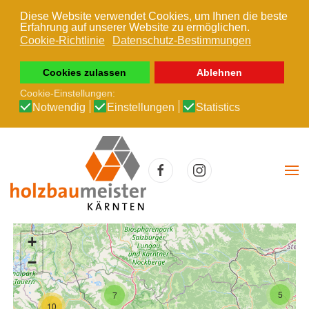
Diese Website verwendet Cookies, um Ihnen die beste
Erfahrung auf unserer Website zu ermöglichen.
Zum Hauptinhalt springen
Cookie-Richtlinie
Datenschutz-Bestimmungen
Cookies zulassen
Ablehnen
Cookie-Einstellungen:
Notwendig
Einstellungen
Statistics
+
−
5
7
10