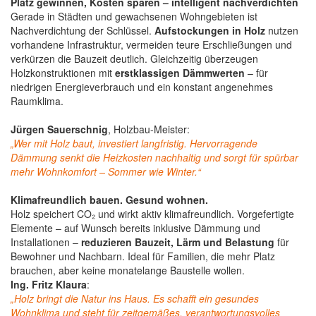
Platz gewinnen, Kosten sparen – intelligent nachverdichten
Gerade in Städten und gewachsenen Wohngebieten ist
Nachverdichtung der Schlüssel.
Aufstockungen in Holz
nutzen
vorhandene Infrastruktur, vermeiden teure Erschließungen und
verkürzen die Bauzeit deutlich. Gleichzeitig überzeugen
Holzkonstruktionen mit
erstklassigen Dämmwerten
– für
niedrigen Energieverbrauch und ein konstant angenehmes
Raumklima.
Jürgen Sauerschnig
, Holzbau-Meister:
„Wer mit Holz baut, investiert langfristig. Hervorragende
Dämmung senkt die Heizkosten nachhaltig und sorgt für spürbar
mehr Wohnkomfort – Sommer wie Winter.“
Klimafreundlich bauen. Gesund wohnen.
Holz speichert CO₂ und wirkt aktiv klimafreundlich. Vorgefertigte
Elemente – auf Wunsch bereits inklusive Dämmung und
Installationen –
reduzieren Bauzeit, Lärm und Belastung
für
Bewohner und Nachbarn. Ideal für Familien, die mehr Platz
brauchen, aber keine monatelange Baustelle wollen.
Ing. Fritz Klaura
:
„Holz bringt die Natur ins Haus. Es schafft ein gesundes
Wohnklima und steht für zeitgemäßes, verantwortungsvolles