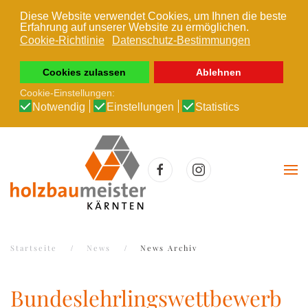
Diese Website verwendet Cookies, um Ihnen die beste
Erfahrung auf unserer Website zu ermöglichen.
Zum Hauptinhalt springen
Cookie-Richtlinie
Datenschutz-Bestimmungen
Cookies zulassen
Ablehnen
Cookie-Einstellungen:
Notwendig
Einstellungen
Statistics
Startseite
News
News Archiv
Bundeslehrlingswettbewerb