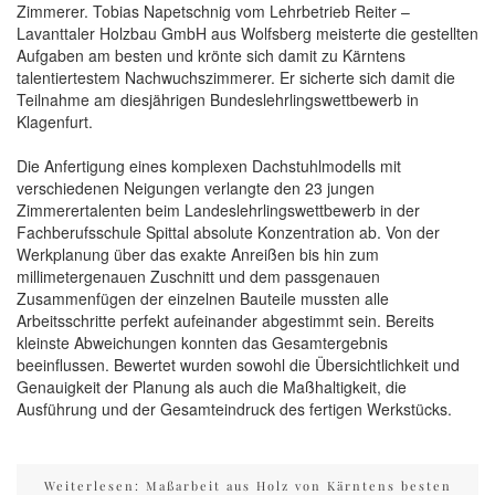
Zimmerer. Tobias Napetschnig vom Lehrbetrieb Reiter –
Lavanttaler Holzbau GmbH aus Wolfsberg meisterte die gestellten
Aufgaben am besten und krönte sich damit zu Kärntens
talentiertestem Nachwuchszimmerer. Er sicherte sich damit die
Teilnahme am diesjährigen Bundeslehrlingswettbewerb in
Klagenfurt.
Die Anfertigung eines komplexen Dachstuhlmodells mit
verschiedenen Neigungen verlangte den 23 jungen
Zimmerertalenten beim Landeslehrlingswettbewerb in der
Fachberufsschule Spittal absolute Konzentration ab. Von der
Werkplanung über das exakte Anreißen bis hin zum
millimetergenauen Zuschnitt und dem passgenauen
Zusammenfügen der einzelnen Bauteile mussten alle
Arbeitsschritte perfekt aufeinander abgestimmt sein. Bereits
kleinste Abweichungen konnten das Gesamtergebnis
beeinflussen. Bewertet wurden sowohl die Übersichtlichkeit und
Genauigkeit der Planung als auch die Maßhaltigkeit, die
Ausführung und der Gesamteindruck des fertigen Werkstücks.
Weiterlesen: Maßarbeit aus Holz von Kärntens besten