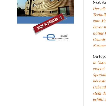
Next st
Der näc
Technik
zum Mei
Bevor m
nötige 
Grundvo
Normenw
On top:
In Öste
ersetzt
Spezial
höchste
Gebäude
steht d
erfüllt