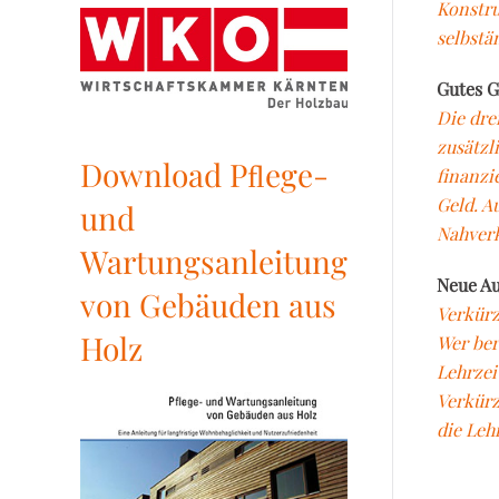
Konstru
selbstä
Gutes G
Die dre
zusätzl
Download Pﬂege-
finanzi
Geld. A
und
Nahverk
Wartungsanleitung
Neue Au
von Gebäuden aus
Verkürz
Holz
Wer ber
Lehrzei
Verkürz
die Leh