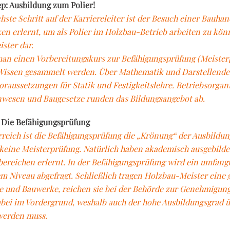
ep: Ausbildung zum Polier!
hste Schritt auf der Karriereleiter ist der Besuch einer Bauha
en erlernt, um als Polier im Holzbau-Betrieb arbeiten zu könne
ster dar.
an einen Vorbereitungskurs zur Befähigungsprüfung (Meisterpr
Wissen gesammelt werden. Über Mathematik und Darstellende 
raussetzungen für Statik und Festigkeitslehre. Betriebsorga
esen und Baugesetze runden das Bildungsangebot ab.
 Die Befähigungsprüfung
rreich ist die Befähigungsprüfung die „Krönung“ der Ausbildun
 keine Meisterprüfung. Natürlich haben akademisch ausgebilde
bereichen erlernt. In der Befähigungsprüfung wird ein umfangr
m Niveau abgefragt. Schließlich tragen Holzbau-Meister eine
 und Bauwerke, reichen sie bei der Behörde zur Genehmigung
abei im Vordergrund, weshalb auch der hohe Ausbildungsgrad 
 werden muss.