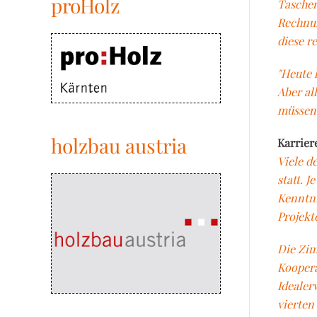
proHolz
Taschen
Rechnun
diese r
"Heute
Aber al
müssen 
holzbau austria
Karrier
Viele d
statt. 
Kenntni
Projekte
Die Zim
Koopera
Idealer
vierten