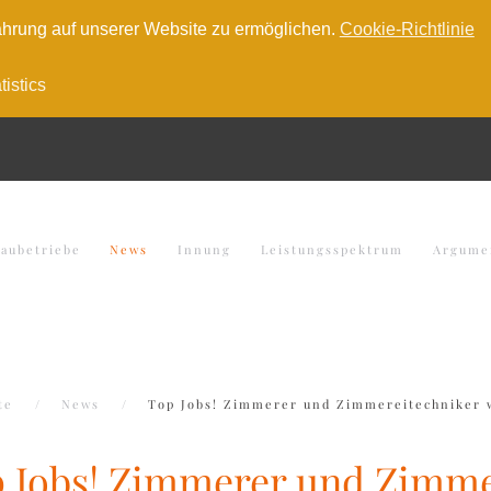
hrung auf unserer Website zu ermöglichen.
Cookie-Richtlinie
tistics
baubetriebe
News
Innung
Leistungsspektrum
Argume
te
News
Top Jobs! Zimmerer und Zimmereitechniker w
 Jobs! Zimmerer und Zimme