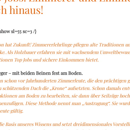
h hinaus!
how sl=55 sc=3 /}
on hat Zukunft! Zimmererlehrlinge pflegen alte Traditionen u
e. Als Holzbauer erfahren sie mit wachsendem Umweltbewuss
ionen Top Jobs und sichere Einkommen bietet.
eger – mit beiden Beinen fest am Boden.
n schon vor Jahrhunderten Zimmerleute, die den prächtigen 
 schützenden Dach die „Krone“ aufsetzten. Schon damals en
ktionen am Boden zu bearbeiten, sie dann über Seilzüge hoch 
nzufügen. Diese Methode nennt man „Austragung“. Sie wurde
heute gültig.
 die Basis unseres Wissens und setzt dreidimensionales Vors