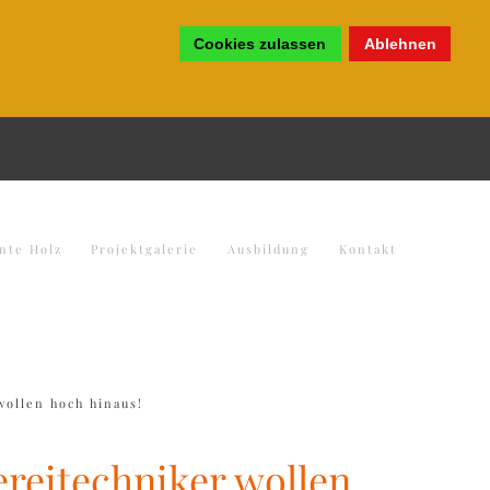
Cookies zulassen
Ablehnen
nte Holz
Projektgalerie
Ausbildung
Kontakt
ollen hoch hinaus!
reitechniker wollen