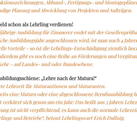
ktionszeichnungen, Abbund-, Fertigungs- und Montagepläne
ndige Planung und Abwicklung von Projekten und Aufträgen.
eld schon als Lehrling verdienen!
ijährige Ausbildung für Zimmerer endet mit der Gesellenprüfu
iche Ausbildungsjahr angeschlossen wird, ist man nach 4 Jahr
elle Vorteile - so ist die Lehrlings-Entschädigung ziemlich ho
ußerdem gibt es noch eine Reihe an Förderungen und Vergütun
ehr – auf Landes- und/oder Bundesebene.
sbildungsschiene: „Lehre nach der Matura!“
te Lehrzeit für Maturantinnen und Maturanten.
eits eine Matura oder eine abgeschlossene Berufsausbildung ha
t verkürzt sich genau um ein Jahr: Das heißt aus 3 Jahren Lehrz
ung ist nicht verpflichtend, es kann auch die normale Lehrzei
rlinge und Betriebe“, betont Lehrlingswart Erich Dullnig.