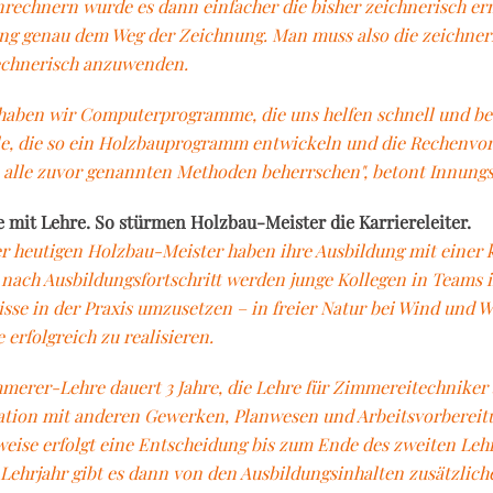
rechnern wurde es dann einfacher die bisher zeichnerisch ermi
g genau dem Weg der Zeichnung. Man muss also die zeichner
echnerisch anzuwenden.
 haben wir Computerprogramme, die uns helfen schnell und 
le, die so ein Holzbauprogramm entwickeln und die Rechenv
alle zuvor genannten Methoden beherrschen", betont Innungsm
e mit Lehre. So stürmen Holzbau-Meister die Karriereleiter.
er heutigen Holzbau-Meister haben ihre Ausbildung mit einer k
Je nach Ausbildungsfortschritt werden junge Kollegen in Teams i
sse in der Praxis umzusetzen – in freier Natur bei Wind und 
 erfolgreich zu realisieren.
merer-Lehre dauert 3 Jahre, die Lehre für Zimmereitechniker 4
tion mit anderen Gewerken, Planwesen und Arbeitsvorbereit
weise erfolgt eine Entscheidung bis zum Ende des zweiten Leh
 Lehrjahr gibt es dann von den Ausbildungsinhalten zusätzlich