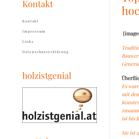
Kontakt
hoc
Kontakt
Impressum
{images
Links
Traditi
Datenschutzerklärung
Bauwerk
Generat
holzistgenial
Überfli
Es ware
mit dem
Konstru
zusamme
ist bis 
Sie ist