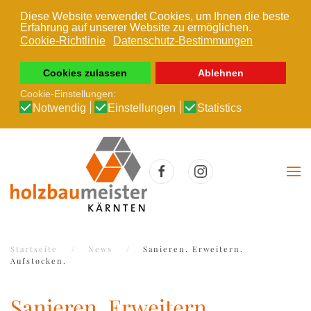
Diese Website verwendet Cookies, um Ihnen die beste
Erfahrung auf unserer Website zu ermöglichen.
Zum Hauptinhalt springen
Cookie-Richtlinie
Datenschutz-Bestimmungen
Cookies zulassen
Ablehnen
Cookie-Einstellungen:
Notwendig
Einstellungen
Statistics
Startseite
News
Sanieren. Erweitern.
Aufstocken.
Sanieren. Erweitern.