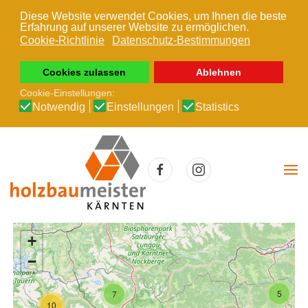
Diese Website verwendet Cookies, um Ihnen die beste
Erfahrung auf unserer Website zu ermöglichen.
Zum Hauptinhalt springen
Cookie-Richtlinie
Datenschutz-Bestimmungen
Cookies zulassen
Ablehnen
Cookie-Einstellungen:
Notwendig
Einstellungen
Statistics
+
−
5
7
10