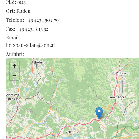
PLZ:
9113
Ort:
Ruden
Telefon:
+43 4234 502 79
Fax:
+43 4234 813 32
Email:
holzbau-silan@aon.at
Anfahrt:
+
−