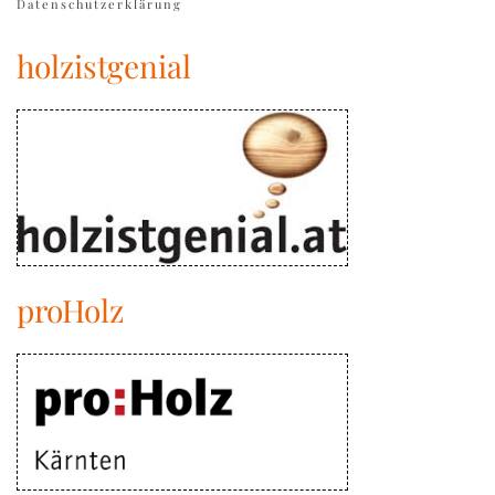
Datenschutzerklärung
holzistgenial
proHolz