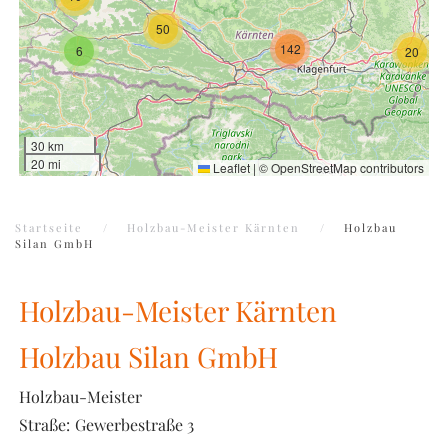
50
142
6
20
30 km
20 mi
Leaflet
|
©
OpenStreetMap
contributors
Startseite
Holzbau-Meister Kärnten
Holzbau
Silan GmbH
Holzbau-Meister Kärnten
Holzbau Silan GmbH
Holzbau-Meister
Straße:
Gewerbestraße 3