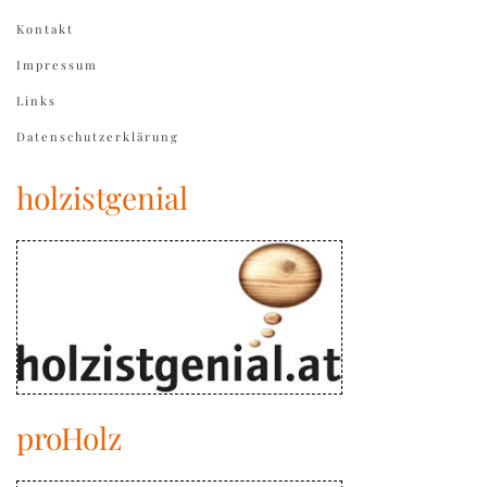
Kontakt
Impressum
Links
Datenschutzerklärung
holzistgenial
proHolz