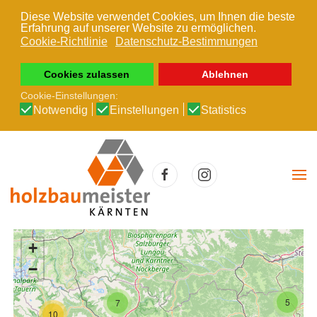
Diese Website verwendet Cookies, um Ihnen die beste
Erfahrung auf unserer Website zu ermöglichen.
Zum Hauptinhalt springen
Cookie-Richtlinie
Datenschutz-Bestimmungen
Cookies zulassen
Ablehnen
Cookie-Einstellungen:
Notwendig
Einstellungen
Statistics
+
−
5
7
10