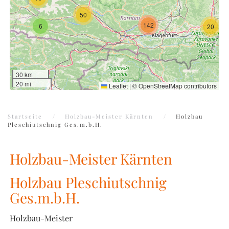
50
142
6
20
30 km
20 mi
Leaflet
|
©
OpenStreetMap
contributors
Startseite
Holzbau-Meister Kärnten
Holzbau
Pleschiutschnig Ges.m.b.H.
Holzbau-Meister Kärnten
Holzbau Pleschiutschnig
Ges.m.b.H.
Holzbau-Meister