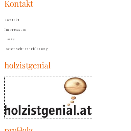
Kontakt
Kontakt
Impressum
Links
Datenschutzerklärung
holzistgenial
proHolz