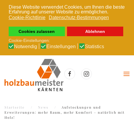
Diese Website verwendet Cookies, um Ihnen die beste
Erfahrung auf unserer Website zu ermöglichen.
Zum Hauptinhalt springen
Cookie-Richtlinie
Datenschutz-Bestimmungen
Cookies zulassen
Ablehnen
Cookie-Einstellungen:
Notwendig
Einstellungen
Statistics
Startseite
News
Aufstockungen und
Erweiterungen: mehr Raum, mehr Komfort – natürlich mit
Holz!