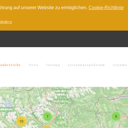
hrung auf unserer Website zu ermöglichen.
Cookie-Richtlinie
tistics
baubetriebe
News
Innung
Leistungsspektrum
Argume
5
7
10