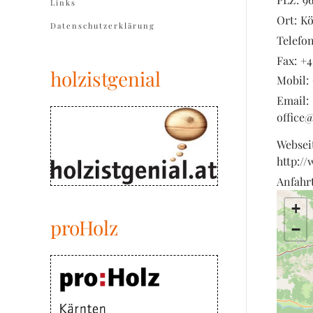
Links
Ort:
Kö
Datenschutzerklärung
Telefon
Fax:
+4
holzistgenial
Mobil:
Email:
office
Websei
http:/
Anfahrt
+
proHolz
−