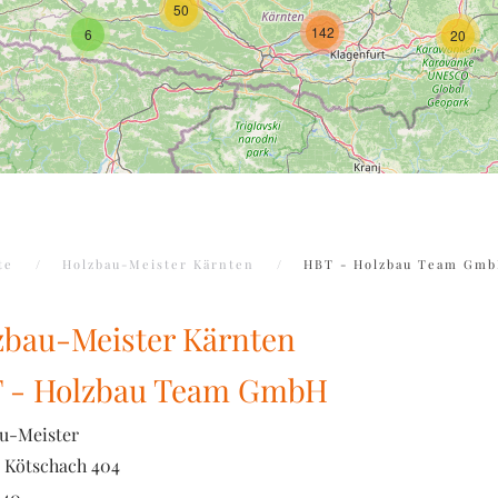
50
142
6
20
te
Holzbau-Meister Kärnten
HBT - Holzbau Team Gm
zbau-Meister Kärnten
 - Holzbau Team GmbH
u-Meister
Kötschach 404
640