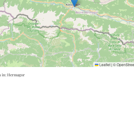
Leaflet
|
©
OpenStre
n in:
Hermagor