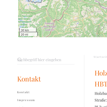
30 km
20 mi
Startsei
Hol
Kontakt
HBT
Kontakt
Holzba
Straße:
Impressum
PLZ:
9