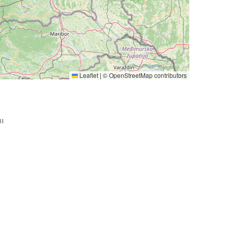
Leaflet
|
©
OpenStreetMap
contributors
bH