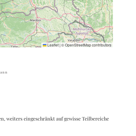
Leaflet
|
©
OpenStreetMap
contributors
hann
n, weiters eingeschränkt auf gewisse Teilbereiche