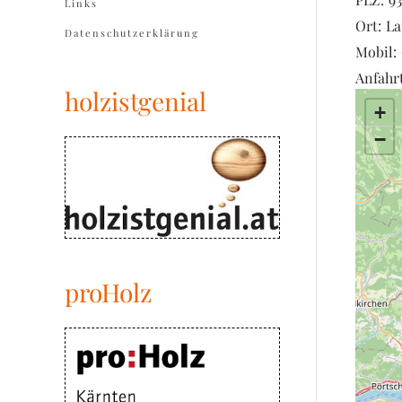
Links
Ort:
La
Datenschutzerklärung
Mobil:
Anfahrt
holzistgenial
+
−
proHolz