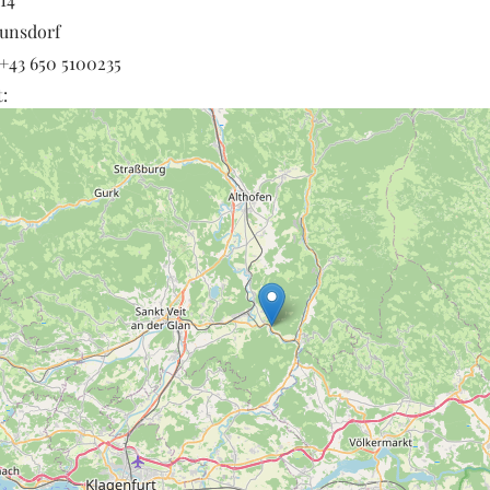
unsdorf
+43 650 5100235
: