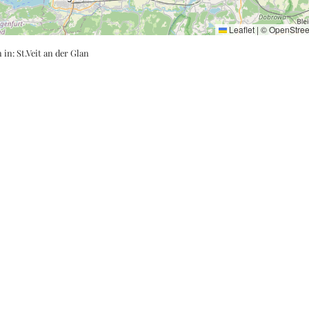
Leaflet
|
©
OpenStre
n in:
St.Veit an der Glan