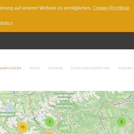
hrung auf unserer Website zu ermöglichen.
Cookie-Richtlinie
tistics
baubetriebe
News
Innung
Leistungsspektrum
Argume
5
7
10