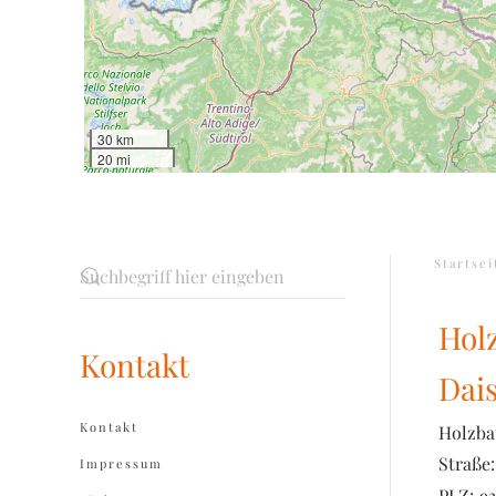
30 km
20 mi
Startsei
Hol
Kontakt
Dai
Kontakt
Holzba
Straße:
Impressum
PLZ:
93