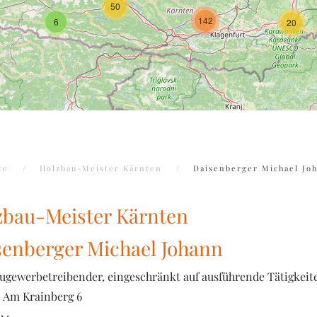
50
142
6
20
te
Holzbau-Meister Kärnten
Daisenberger Michael Jo
zbau-Meister Kärnten
senberger Michael Johann
ugewerbetreibender, eingeschränkt auf ausführende Tätigkeite
Am Krainberg 6
14