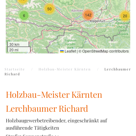
50
142
6
20
30 km
20 mi
Leaflet
|
©
OpenStreetMap
contributors
Startseite
Holzbau-Meister Kärnten
Lerchbaumer
Richard
Holzbau-Meister Kärnten
Lerchbaumer Richard
Holzbaugewerbetreibender, eingeschränkt auf
ausführende Tätigkeiten