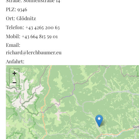
Straße:
Sonnenstraße 14
PLZ:
9346
Ort:
Glödnitz
Telefon:
+43 4265 200 63
Mobil:
+43 664 815 59 01
Email:
richard@lerchbaumer.eu
Anfahrt:
+
−