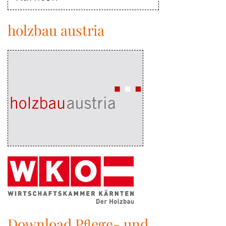
holzbau austria
Download Pﬂege- und