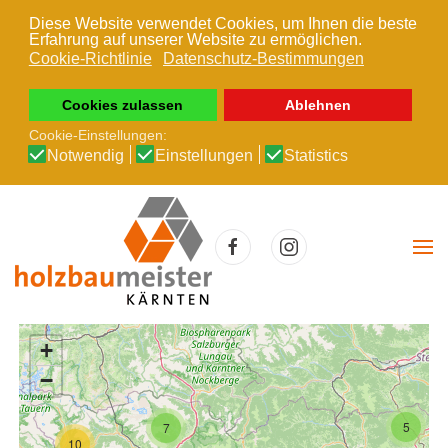
Diese Website verwendet Cookies, um Ihnen die beste
Erfahrung auf unserer Website zu ermöglichen.
Zum Hauptinhalt springen
Cookie-Richtlinie
Datenschutz-Bestimmungen
Cookies zulassen
Ablehnen
Cookie-Einstellungen:
Notwendig
Einstellungen
Statistics
+
−
5
7
10