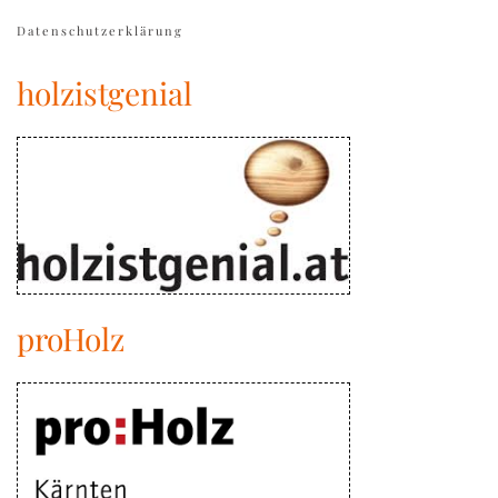
Datenschutzerklärung
holzistgenial
proHolz