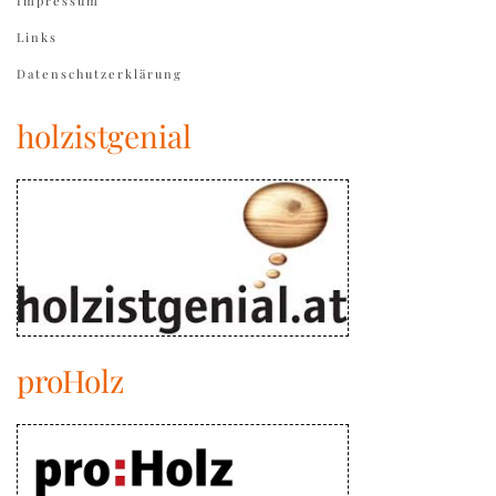
Impressum
Links
Datenschutzerklärung
holzistgenial
proHolz