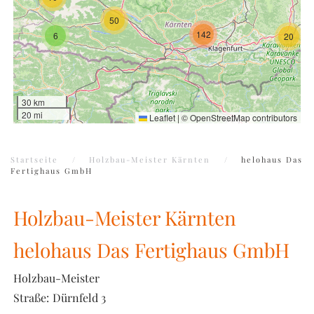
50
142
6
20
30 km
20 mi
Leaflet
|
©
OpenStreetMap
contributors
Startseite
Holzbau-Meister Kärnten
helohaus Das
Fertighaus GmbH
Holzbau-Meister Kärnten
helohaus Das Fertighaus GmbH
Holzbau-Meister
Straße:
Dürnfeld 3