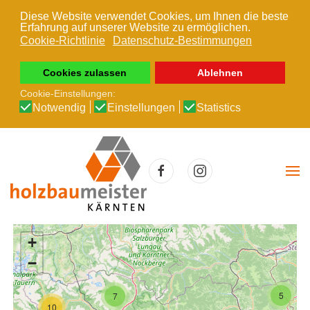
Diese Website verwendet Cookies, um Ihnen die beste
Erfahrung auf unserer Website zu ermöglichen.
Zum Hauptinhalt springen
Cookie-Richtlinie
Datenschutz-Bestimmungen
Cookies zulassen
Ablehnen
Cookie-Einstellungen:
Notwendig
Einstellungen
Statistics
+
−
5
7
10