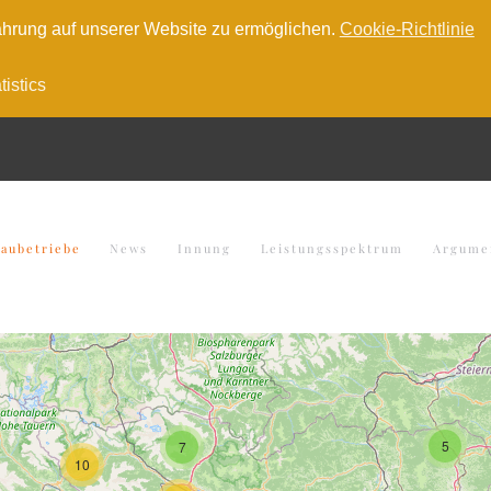
hrung auf unserer Website zu ermöglichen.
Cookie-Richtlinie
tistics
baubetriebe
News
Innung
Leistungsspektrum
Argume
5
7
10