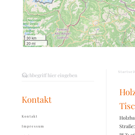
30 km
20 mi
Startsei
Hol
Kontakt
Tis
Kontakt
Holzba
Straße:
Impressum
PLZ:
9