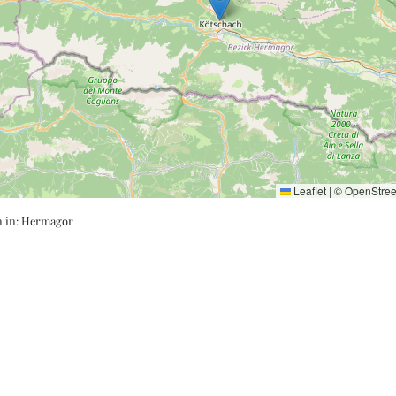
Leaflet
|
©
OpenStre
n in:
Hermagor