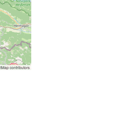
etMap
contributors