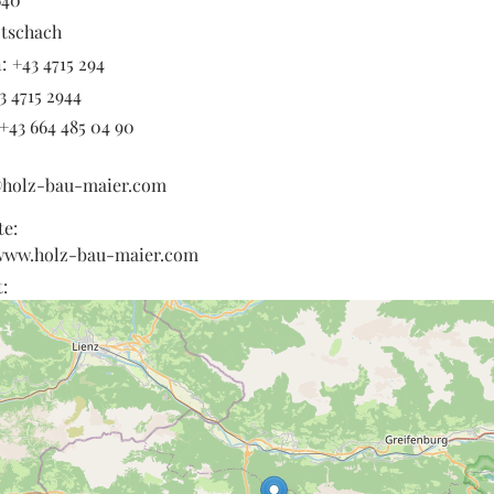
tschach
:
+43 4715 294
3 4715 2944
+43 664 485 04 90
@holz-bau-maier.com
te:
/www.holz-bau-maier.com
: