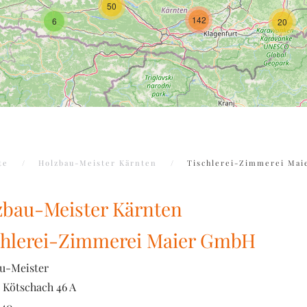
50
142
6
20
te
Holzbau-Meister Kärnten
Tischlerei-Zimmerei Ma
zbau-Meister Kärnten
chlerei-Zimmerei Maier GmbH
u-Meister
Kötschach 46 A
640