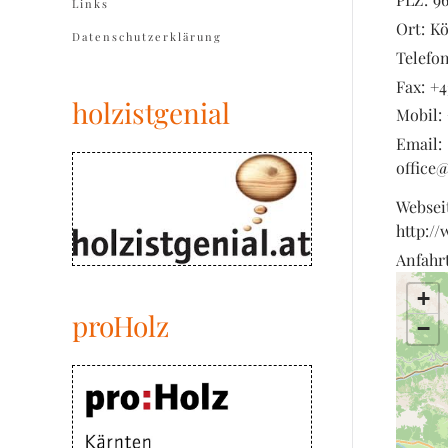
Links
Ort:
Kö
Datenschutzerklärung
Telefon
Fax:
+4
holzistgenial
Mobil:
Email:
office
Websei
http:/
Anfahrt
+
proHolz
−