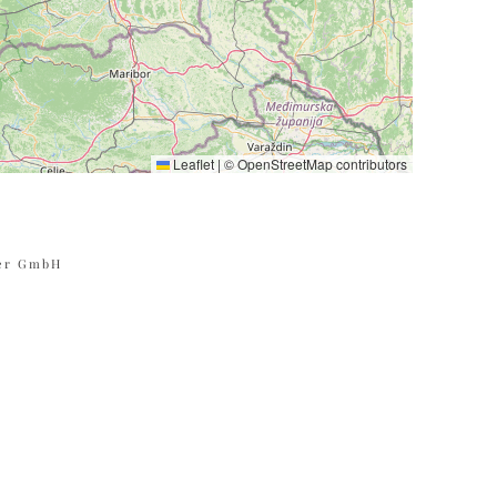
Leaflet
|
©
OpenStreetMap
contributors
ier GmbH