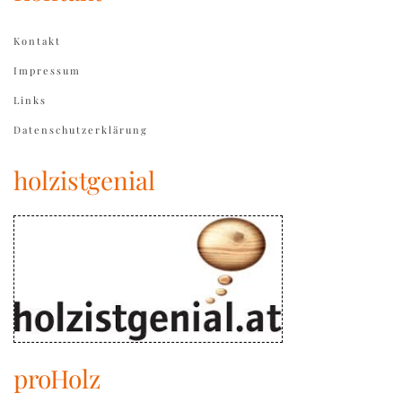
Kontakt
Impressum
Links
Datenschutzerklärung
holzistgenial
proHolz