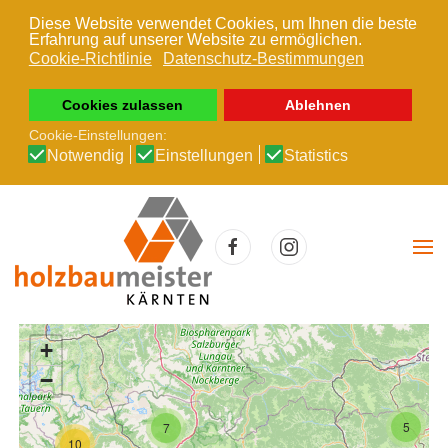
Diese Website verwendet Cookies, um Ihnen die beste
Erfahrung auf unserer Website zu ermöglichen.
Zum Hauptinhalt springen
Cookie-Richtlinie
Datenschutz-Bestimmungen
Cookies zulassen
Ablehnen
Cookie-Einstellungen:
Notwendig
Einstellungen
Statistics
+
−
5
7
10