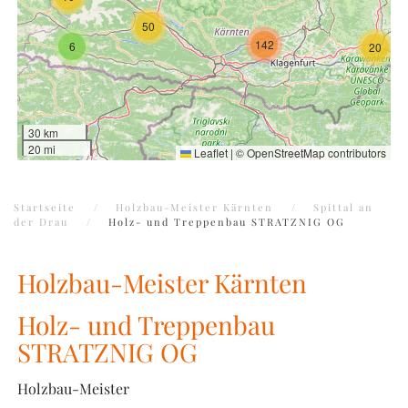
50
142
6
20
30 km
20 mi
Leaflet
|
©
OpenStreetMap
contributors
Startseite
Holzbau-Meister Kärnten
Spittal an
der Drau
Holz- und Treppenbau STRATZNIG OG
Holzbau-Meister Kärnten
Holz- und Treppenbau
STRATZNIG OG
Holzbau-Meister