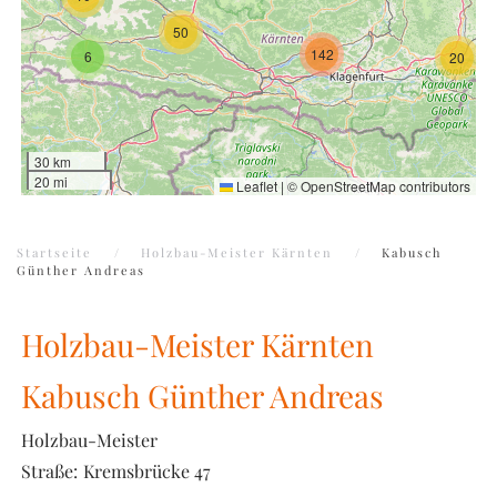
50
142
6
20
30 km
20 mi
Leaflet
|
©
OpenStreetMap
contributors
Startseite
Holzbau-Meister Kärnten
Kabusch
Günther Andreas
Holzbau-Meister Kärnten
Kabusch Günther Andreas
Holzbau-Meister
Straße:
Kremsbrücke 47