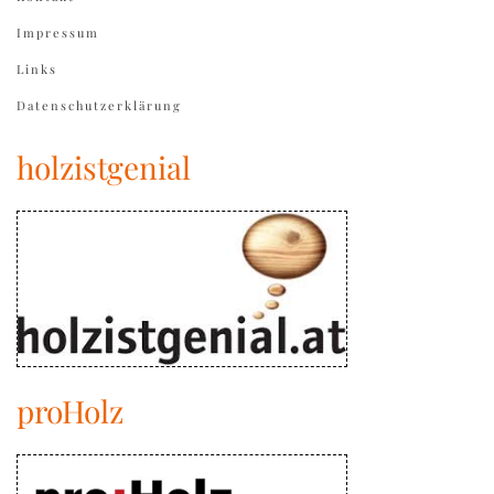
Impressum
Links
Datenschutzerklärung
holzistgenial
proHolz