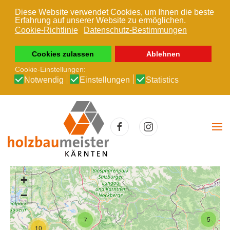
Diese Website verwendet Cookies, um Ihnen die beste
Erfahrung auf unserer Website zu ermöglichen.
Zum Hauptinhalt springen
Cookie-Richtlinie
Datenschutz-Bestimmungen
Cookies zulassen
Ablehnen
Cookie-Einstellungen:
Notwendig
Einstellungen
Statistics
+
−
5
7
10