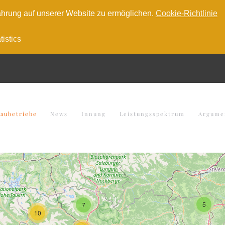
hrung auf unserer Website zu ermöglichen.
Cookie-Richtlinie
tistics
baubetriebe
News
Innung
Leistungsspektrum
Argume
5
7
10