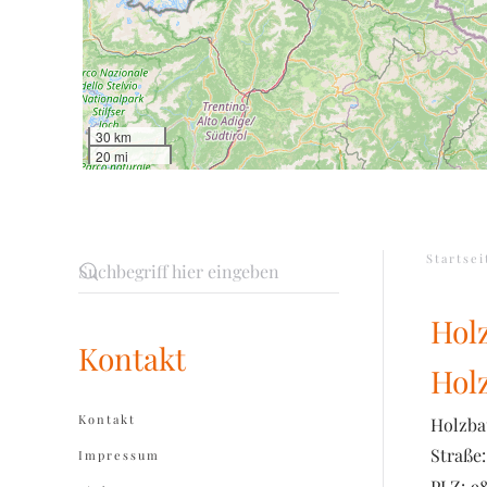
30 km
20 mi
Startsei
Hol
Kontakt
Hol
Kontakt
Holzba
Straße:
Impressum
PLZ:
98