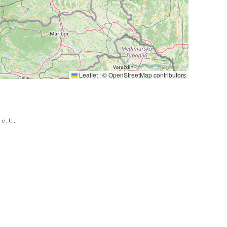
Leaflet
|
©
OpenStreetMap
contributors
 e.U.