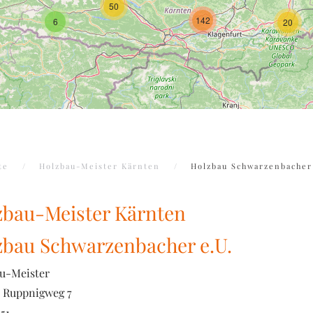
50
142
6
20
te
Holzbau-Meister Kärnten
Holzbau Schwarzenbacher
zbau-Meister Kärnten
zbau Schwarzenbacher e.U.
u-Meister
Ruppnigweg 7
51