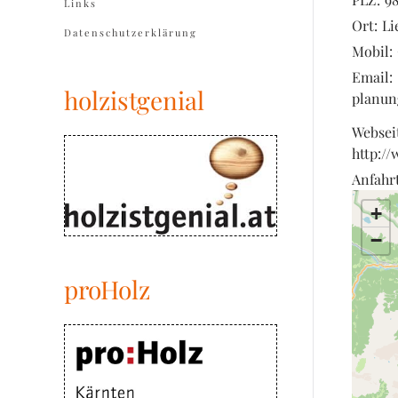
Links
Ort:
Li
Datenschutzerklärung
Mobil:
Email:
holzistgenial
planun
Websei
http:/
Anfahrt
+
−
proHolz