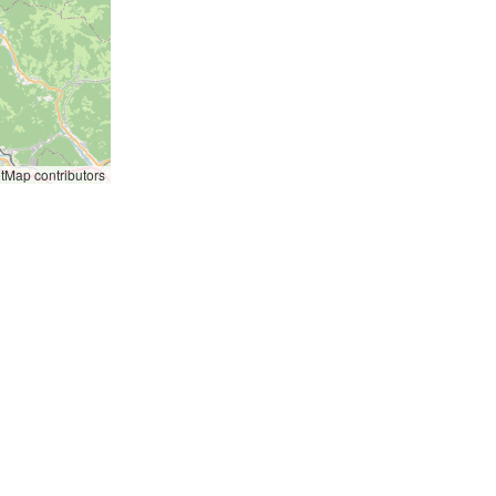
etMap
contributors