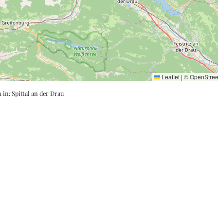
Leaflet
|
©
OpenStre
n in:
Spittal an der Drau