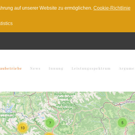
hrung auf unserer Website zu ermöglichen.
Cookie-Richtlinie
tistics
baubetriebe
News
Innung
Leistungsspektrum
Argume
5
7
10