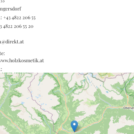
ngersdorf
:
+43 4822 206 55
3 4822 206 55 20
@direkt.at
te:
/www.holzkosmetik.at
: