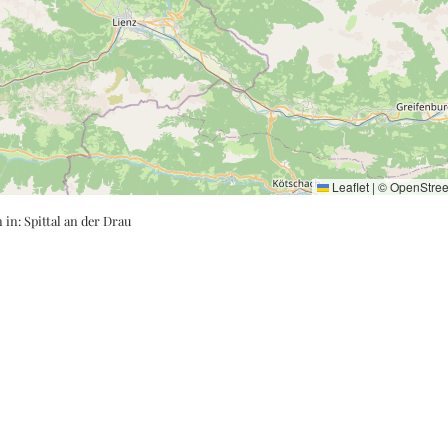
Leaflet
|
©
OpenStre
n in:
Spittal an der Drau