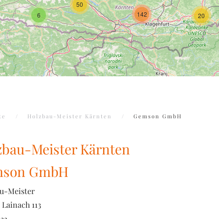
50
142
6
20
te
Holzbau-Meister Kärnten
Gemson GmbH
zbau-Meister Kärnten
mson GmbH
u-Meister
Lainach 113
33