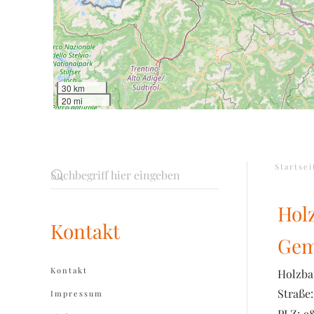
30 km
20 mi
Startsei
Hol
Kontakt
Ge
Kontakt
Holzba
Straße:
Impressum
PLZ:
98