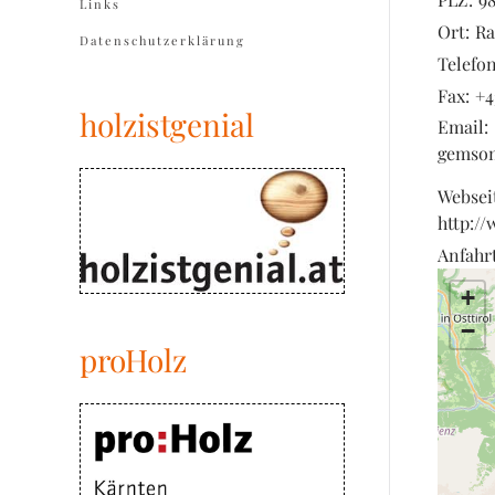
Links
Ort:
Ra
Datenschutzerklärung
Telefon
Fax:
+4
holzistgenial
Email:
gemson
Websei
http:/
Anfahrt
+
−
proHolz