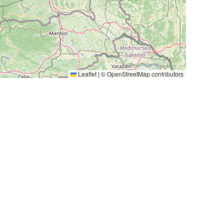
Leaflet
|
©
OpenStreetMap
contributors