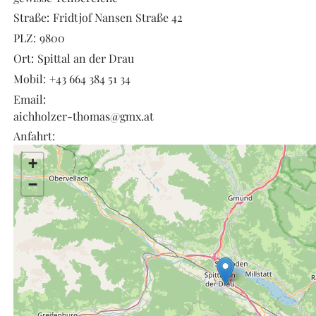
Straße:
Fridtjof Nansen Straße 42
PLZ:
9800
Ort:
Spittal an der Drau
Mobil:
+43 664 384 51 34
Email:
aichholzer-thomas@gmx.at
Anfahrt:
+
−