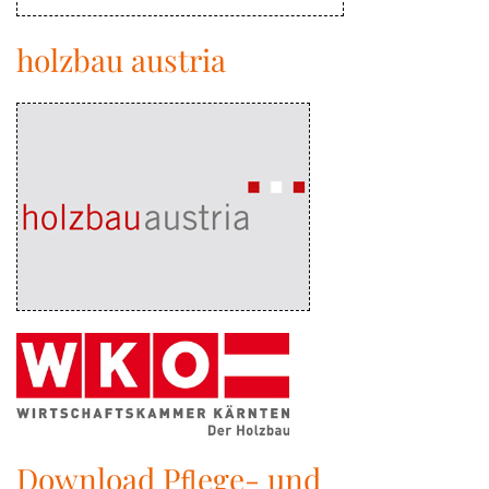
holzbau austria
Download Pﬂege- und