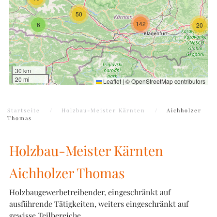
50
142
6
20
30 km
20 mi
Leaflet
|
©
OpenStreetMap
contributors
Startseite
Holzbau-Meister Kärnten
Aichholzer
Thomas
Holzbau-Meister Kärnten
Aichholzer Thomas
Holzbaugewerbetreibender, eingeschränkt auf
ausführende Tätigkeiten, weiters eingeschränkt auf
gewisse Teilbereiche