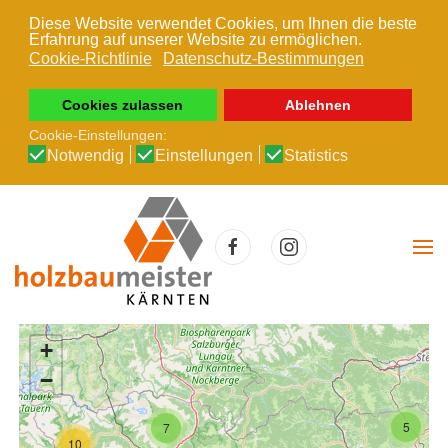
Diese Website verwendet Cookies, um Ihnen die beste
Erfahrung auf unserer Website zu ermöglichen.
Zum Hauptinhalt springen
Cookie-Richtlinie
Datenschutz-Bestimmungen
Cookies zulassen
Ablehnen
Cookie-Einstellungen:
Notwendig
Einstellungen
Statistics
+
−
5
7
10