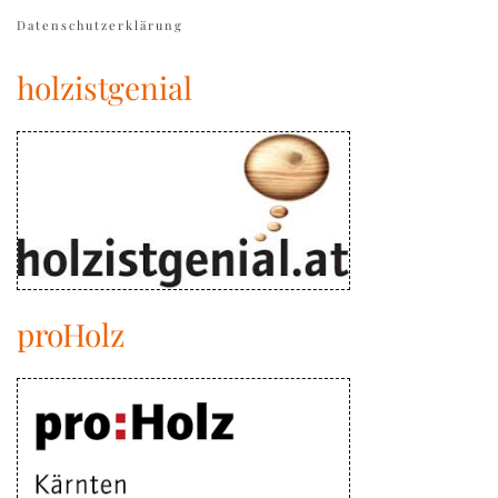
Datenschutzerklärung
holzistgenial
proHolz