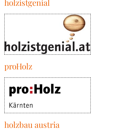
holzistgenial
proHolz
holzbau austria