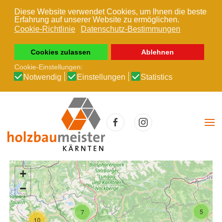
Diese Website verwendet Cookies, um Ihnen die beste
Erfahrung auf unserer Website zu ermöglichen.
Zum Hauptinhalt springen
Cookie-Richtlinie
Datenschutz-Bestimmungen
Cookies zulassen
Ablehnen
Cookie-Einstellungen:
Notwendig
Einstellungen
Statistics
+
−
5
7
10