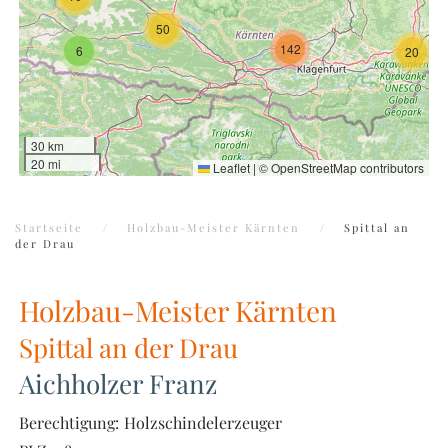
50
142
6
20
30 km
20 mi
Leaflet
|
©
OpenStreetMap
contributors
Startseite
Holzbau-Meister Kärnten
Spittal an
der Drau
Holzbau-Meister Kärnten
Spittal an der Drau
Aichholzer Franz
Berechtigung:
Holzschindelerzeuger