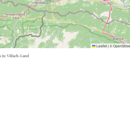
Leaflet
|
©
OpenStre
n in:
Villach-Land