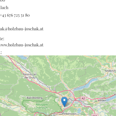
llach
+43 676 725 51 80
hak@holzbau-joschak.at
te:
/www.holzbau-joschak.at
: