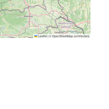
Leaflet
|
©
OpenStreetMap
contributors