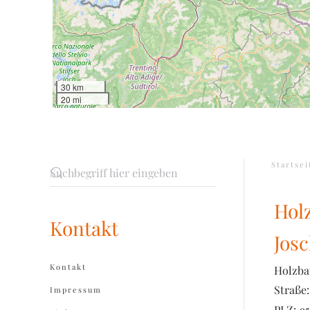
30 km
20 mi
Startsei
Hol
Kontakt
Jos
Kontakt
Holzba
Straße:
Impressum
PLZ:
9