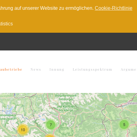
hrung auf unserer Website zu ermöglichen.
Cookie-Richtlinie
tistics
baubetriebe
News
Innung
Leistungsspektrum
Argume
5
7
10