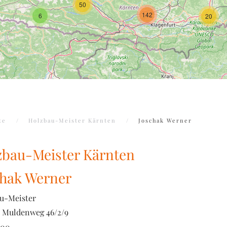
50
142
6
20
te
Holzbau-Meister Kärnten
Joschak Werner
zbau-Meister Kärnten
chak Werner
u-Meister
Muldenweg 46/2/9
500