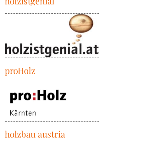
holzistgenial
proHolz
holzbau austria