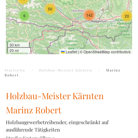
50
142
6
20
30 km
20 mi
Leaflet
|
©
OpenStreetMap
contributors
Startseite
Holzbau-Meister Kärnten
Marinz
Robert
Holzbau-Meister Kärnten
Marinz Robert
Holzbaugewerbetreibender, eingeschränkt auf
ausführende Tätigkeiten