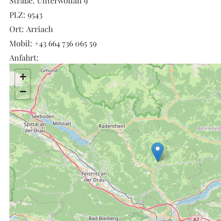
Straße:
Unterwöllan 9
PLZ:
9543
Ort:
Arriach
Mobil:
+43 664 736 065 59
Anfahrt:
+
−