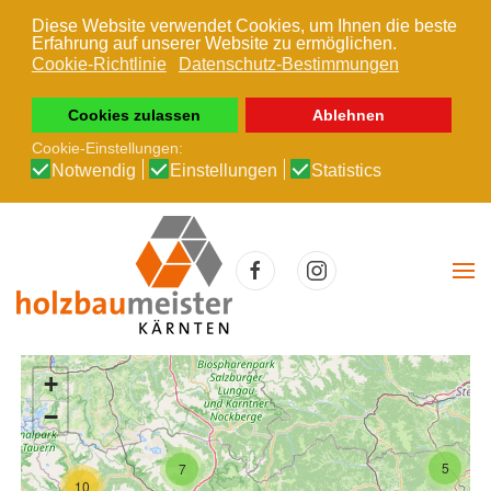
Diese Website verwendet Cookies, um Ihnen die beste
Erfahrung auf unserer Website zu ermöglichen.
Zum Hauptinhalt springen
Cookie-Richtlinie
Datenschutz-Bestimmungen
Cookies zulassen
Ablehnen
Cookie-Einstellungen:
Notwendig
Einstellungen
Statistics
+
−
5
7
10