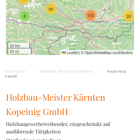
50
142
6
20
30 km
20 mi
Leaflet
|
©
OpenStreetMap
contributors
Startseite
Holzbau-Meister Kärnten
Kopeinig
GmbH
Holzbau-Meister Kärnten
Kopeinig GmbH
Holzbaugewerbetreibender, eingeschränkt auf
ausführende Tätigkeiten