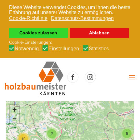
Diese Website verwendet Cookies, um Ihnen die beste
Erfahrung auf unserer Website zu ermöglichen.
Zum Hauptinhalt springen
Cookie-Richtlinie
Datenschutz-Bestimmungen
Cookies zulassen
Ablehnen
Cookie-Einstellungen:
Notwendig
Einstellungen
Statistics
+
−
5
7
10