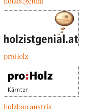
holzistgenial
proHolz
holzbau austria