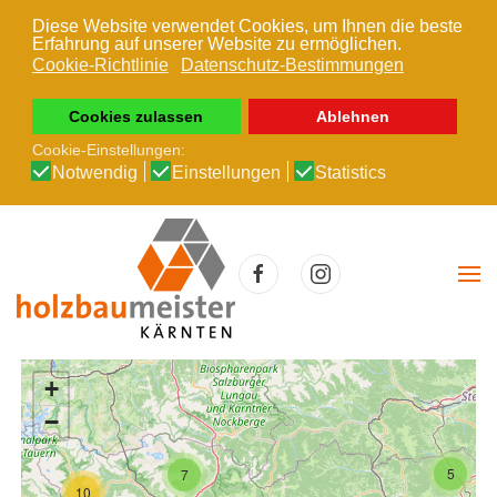
Diese Website verwendet Cookies, um Ihnen die beste
Erfahrung auf unserer Website zu ermöglichen.
Zum Hauptinhalt springen
Cookie-Richtlinie
Datenschutz-Bestimmungen
Cookies zulassen
Ablehnen
Cookie-Einstellungen:
Notwendig
Einstellungen
Statistics
+
−
5
7
10