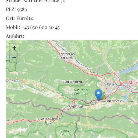
Straße:
Kärntner Straße 50
PLZ:
9586
Ort:
Fürnitz
Mobil:
+43 650 602 20 45
Anfahrt:
+
−