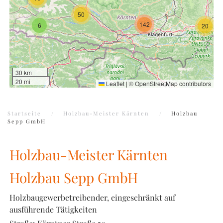
50
142
6
20
30 km
20 mi
Leaflet
|
©
OpenStreetMap
contributors
Startseite
Holzbau-Meister Kärnten
Holzbau
Sepp GmbH
Holzbau-Meister Kärnten
Holzbau Sepp GmbH
Holzbaugewerbetreibender, eingeschränkt auf
ausführende Tätigkeiten