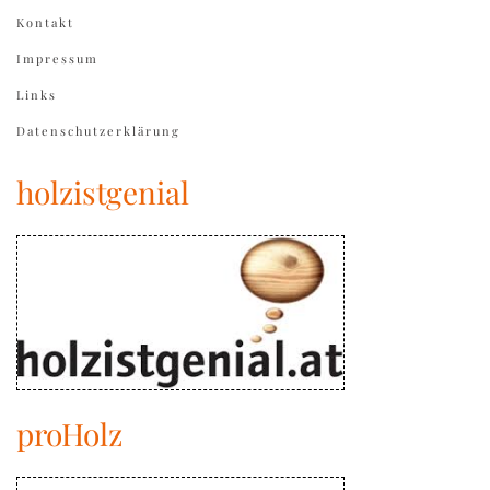
Kontakt
Impressum
Links
Datenschutzerklärung
holzistgenial
proHolz