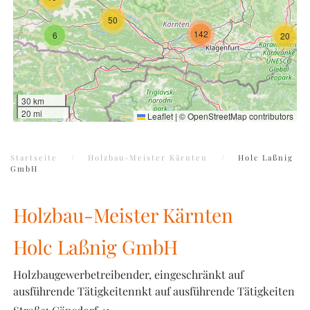
50
142
6
20
30 km
20 mi
Leaflet
|
©
OpenStreetMap
contributors
Startseite
Holzbau-Meister Kärnten
Holc Laßnig
GmbH
Holzbau-Meister Kärnten
Holc Laßnig GmbH
Holzbaugewerbetreibender, eingeschränkt auf
ausführende Tätigkeitennkt auf ausführende Tätigkeiten