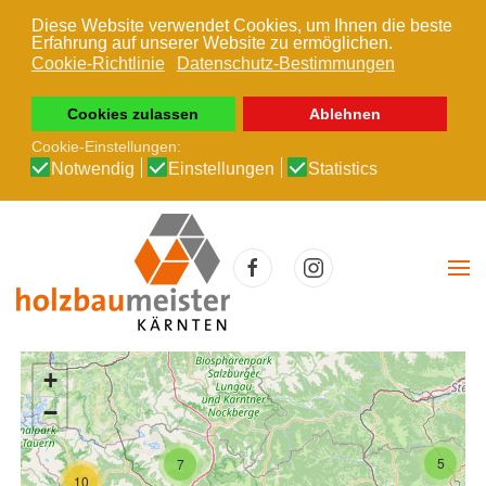
Diese Website verwendet Cookies, um Ihnen die beste
Erfahrung auf unserer Website zu ermöglichen.
Zum Hauptinhalt springen
Cookie-Richtlinie
Datenschutz-Bestimmungen
Cookies zulassen
Ablehnen
Cookie-Einstellungen:
Notwendig
Einstellungen
Statistics
+
−
5
7
10