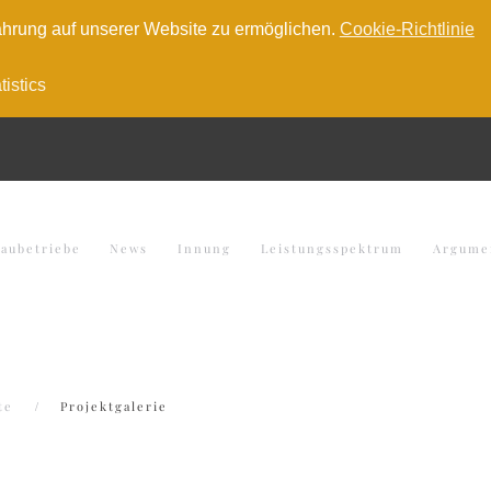
hrung auf unserer Website zu ermöglichen.
Cookie-Richtlinie
tistics
baubetriebe
News
Innung
Leistungsspektrum
Argume
te
Projektgalerie