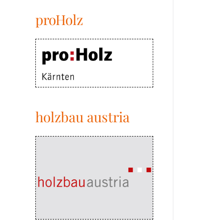
proHolz
holzbau austria