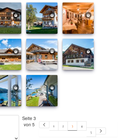
Seite 3
von 5
1
2
3
4
5